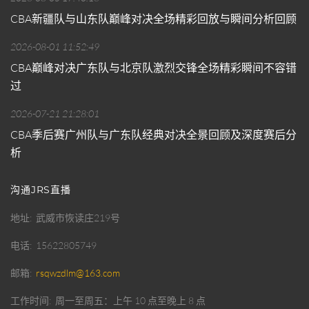
CBA新疆队与山东队巅峰对决全场精彩回放与瞬间分析回顾
2026-08-01 11:52:49
CBA巅峰对决广东队与北京队激烈交锋全场精彩瞬间不容错
过
2026-07-21 21:28:01
CBA季后赛广州队与广东队经典对决全景回顾及深度赛后分
析
沟通JRS直播
地址
武威市恢读庄219号
电话
15622805749
邮箱
rsqwzdlm@163.com
工作时间
周一至周五：上午 10 点至晚上 8 点