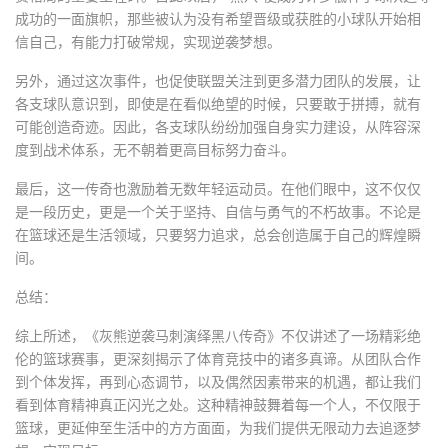
成功的一面旗帜，那些被认为没有希望晋级或获胜的小球队开始相
信自己，有能力打破常规，实现逆袭梦想。
另外，通过这次事件，也促使联盟关注到更多潜力团队的发展，让
各支球队意识到，即使是在看似绝望的时候，只要敢于拼搏，就有
可能创造奇迹。因此，各支球队纷纷加强自身实力建设，从阵容深
度到战术体系，无不朝着更高目标努力奋斗。
最后，这一传奇也激励着无数年轻运动员。在他们眼中，这不仅仅
是一段历史，更是一个关于坚持、自信与勇气的不朽故事。不论是
在篮球还是生活领域，只要努力追求，总会创造属于自己的辉煌瞬
间。
总结：
综上所述，《灰熊逆袭马刺演绎黑八传奇》不仅讲述了一场精彩绝
伦的篮球赛事，更深刻揭示了体育竞技中的诸多真谛。从团队合作
到个体发挥，再到心态调节，以及偶然因素带来的机遇，都让我们
看到体育精神真正闪光之处。这种精神鼓舞着每一个人，不仅限于
篮球，更延伸至生活中的方方面面，为我们提供无限动力去追逐梦