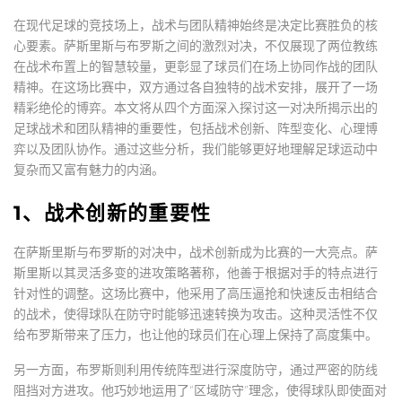
在现代足球的竞技场上，战术与团队精神始终是决定比赛胜负的核
心要素。萨斯里斯与布罗斯之间的激烈对决，不仅展现了两位教练
在战术布置上的智慧较量，更彰显了球员们在场上协同作战的团队
精神。在这场比赛中，双方通过各自独特的战术安排，展开了一场
精彩绝伦的博弈。本文将从四个方面深入探讨这一对决所揭示出的
足球战术和团队精神的重要性，包括战术创新、阵型变化、心理博
弈以及团队协作。通过这些分析，我们能够更好地理解足球运动中
复杂而又富有魅力的内涵。
1、战术创新的重要性
在萨斯里斯与布罗斯的对决中，战术创新成为比赛的一大亮点。萨
斯里斯以其灵活多变的进攻策略著称，他善于根据对手的特点进行
针对性的调整。这场比赛中，他采用了高压逼抢和快速反击相结合
的战术，使得球队在防守时能够迅速转换为攻击。这种灵活性不仅
给布罗斯带来了压力，也让他的球员们在心理上保持了高度集中。
另一方面，布罗斯则利用传统阵型进行深度防守，通过严密的防线
阻挡对方进攻。他巧妙地运用了“区域防守”理念，使得球队即使面对