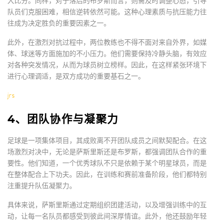
大比分。同样，对于落后的布罗斯而言，则需及时调整心态，引导
队员们克服困难，相信逆转依然可能。这种心理素质与抗压能力往
往成为决定胜负的重要因素之一。
此外，在激烈对抗过程中，两位教练也不得不面对来自外界，如媒
体、球迷等方面施加的不小压力。他们需要保持冷静头脑，有效应
对各种突发情况，从而为球员树立榜样。因此，在这样紧张环境下
进行心理调适，是双方成功的重要基石之一。
jrs
4、团队协作与凝聚力
足球是一项集体项目，其成败离不开团队成员之间默契配合。在这
场激烈对决中，无论是萨斯里斯还是布罗斯，都强调团队合作的重
要性。他们知道，一个优秀球队不只是依赖于某个明星球员，而是
在整体配合上下功夫。因此，在训练和赛前准备阶段，他们都特别
注重提升队伍凝聚力。
具体来说，萨斯里斯通过定期组织团建活动，以及增强训练中的互
动，让每一名队员都感受到彼此间深厚情谊。此外，他还鼓励年轻