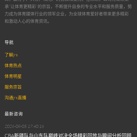
承“让体育更精彩”的宗旨，不断提升自身的专业水平和服务质量，努
力成为体育媒体行业的领军企业，为全球体育爱好者带来更多精彩
和激动人心的体育资讯。
导航
了解jrs
体育热点
体育明星
服务宗旨
沟通jrs直播
最新咨询
2026-08-05 17:40:16
CBA新疆队与山东队巅峰对决全场精彩回放与瞬间分析回顾