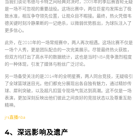
当我们谈论韦德与卡特之间经典对决时，2005年的季后赛首轮无疑
是一场不可忽视的重要战役。这场比赛中，两位巨星均发挥出了极
致水准，相互争夺领先位置，让观众目不暇接。最终，热火凭借韦
德关键时刻冷静果断的一记绝杀，以微弱优势胜出，为球队注入了
更多信心。
此外，在2010年的一场常规赛中，两人再次相遇。这场比赛不仅是
一场个人秀，更是团队配合的一次完美展示。尽管最终热火获胜，
但双方均打出了高水平的数据统计，这也是当时NBA竞争激烈程度
的一种体现，引发了媒体与粉丝广泛讨论。
另一场备受关注的是2014年的全明星赛，两人同台竞技，无疑吸引
了全球篮球迷目光。他们都充分展现出各自独有魅力，通过精妙传
球、犀利突破，以及超凡扣篮令现场气氛达到高潮。这不仅是一场
表演，更加深刻反映出他们彼此之间良好的竞技状态以及尊重互助
精神。
jrs直播nba
4、深远影响及遗产