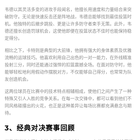
韦德以其灵活多变的进攻手段闻名，他擅长用速度和力量结合来突
破防守。无论是快速反击还是阵地战，韦德总能够找到最佳投篮时
机。他独特的后撤步跳投、更是让许多防守者束手无策。此外，韦
德还擅长创造罚球机会，这使他即便在投篮状态不佳时也能保持稳
定得分。
相比之下，卡特则是典型的大前锋，他拥有强大的身体素质及优雅
流畅的运球技巧。他喜欢利用自己出色的一对一能力，在外线精准
投射三分，同时还能通过强悍的扣篮震撼全场。在面对防守时，他
能够轻松地利用假动作摆脱对方，不仅能够自己得分，也常常为队
友创造机会。
这两位球员在比赛中的技术特点相辅相成，使他们之间产生了一种
特殊又引人入胜的竞争关系。在每一次交锋中，都可以看到他们不
同风格碰撞出的火花，也正是这种差异让每场比赛都充满悬念与期
待。
3、经典对决赛事回顾