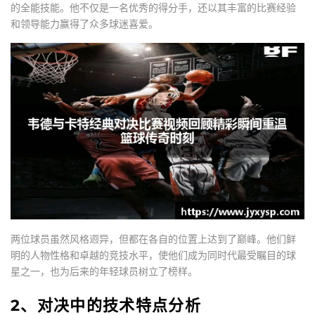
的全能技能。他不仅是一名优秀的得分手，还以其丰富的比赛经验
和领导能力赢得了众多球迷喜爱。
两位球员虽然风格迥异，但都在各自的位置上达到了巅峰。他们鲜
明的人物性格和卓越的竞技水平，使他们成为同时代最受瞩目的球
星之一，也为后来的年轻球员树立了榜样。
2、对决中的技术特点分析