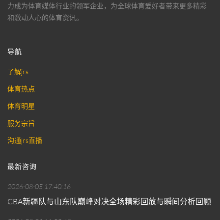
力成为体育媒体行业的领军企业，为全球体育爱好者带来更多精彩
和激动人心的体育资讯。
导航
了解jrs
体育热点
体育明星
服务宗旨
沟通jrs直播
最新咨询
2026-08-05 17:40:16
CBA新疆队与山东队巅峰对决全场精彩回放与瞬间分析回顾