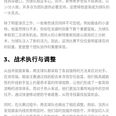
找到突破口，为球队稳定军心。另外，新秀希罗也有不俗表现，以
18分入账，并多次为团队提供必要支持，这使得他逐渐成为球队的
一大亮点。
除了明星球员之外，一些角色球员同样不可忽视。例如掘金的小波
特，他虽然得分不多，但却在关键时刻拿下数个重要篮板，为球队
争取到二次进攻机会。而热火的小斯特鲁斯则是以高效的三分射
术，为球队注入了新的活力。因此，这场比赛不仅仅是明星球员间
的较量，更是整个团队协作的重要体现。
3、战术执行与调整
从战术层面来看，两支球队都采取了各自独特的方法来应对对手。
在进攻端，掘金注重通过挡拆配合来寻找空位投篮，他们极具威胁
性的外线射手加上约基奇丰富的传球视野，让他们形成了一套高效
流畅的进攻体系。而对于热火来说，他们更加注重阵地战中的空间
拉开，通过快速移动使防守者疲惫，从而寻找最佳投篮机会。
同时，在比赛过程中，两支球队也做出了相应调整。例如，当热火
发现掘金内线优势明显时，他们适时加强外线防守，并增加切入次