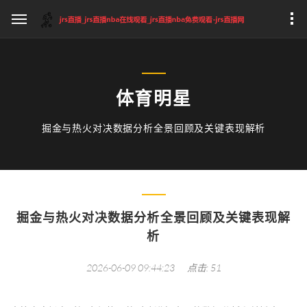
体育明星
掘金与热火对决数据分析全景回顾及关键表现解析
掘金与热火对决数据分析全景回顾及关键表现解
析
2026-06-09 09:44:23
点击: 51