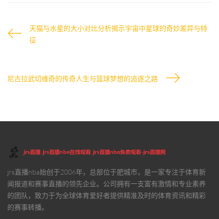
天猫与水星的大小对比分析揭示宇宙中星球的奇妙差异与特
征
尼古拉武切维奇的传奇人生与篮球梦想的追逐之路
jrs直播nba
始创于2006年，总部位于肥城市，是一家专注于体育新
闻报道和赛事直播的领先企业。公司拥有一支富有激情和专业素养
的团队，致力于为全球体育爱好者提供精准及时的体育资讯和精彩
的赛事转播。